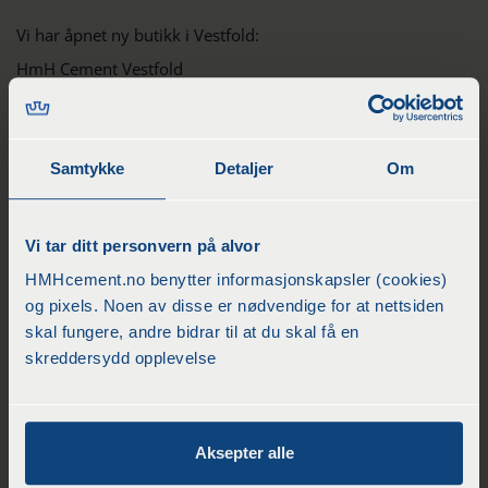
Vi har åpnet ny butikk i Vestfold:
HmH Cement Vestfold
Brattbakken 2
3128 Nøtterøy
Tlf 47473344-47480108
Samtykke
Detaljer
Om
Avdeling MOSS:
HMH Cement Moss er ledende innen flis & murerprodukter i
Vi tar ditt personvern på alvor
Østfold.
Midtveien 5
HMHcement.no benytter informasjonskapsler (cookies)
1526 MOSS
og pixels. Noen av disse er nødvendige for at nettsiden
Tlf: 69 27 70 10
skal fungere, andre bidrar til at du skal få en
skreddersydd opplevelse
Ny avdeling Stanseveien/kalbakken:
Stanseveien 31
0976 Oslo
Tlf 977 75 731
Aksepter alle