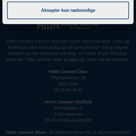
Aksepter kun nødvendige
HMH Cement Oslo er ledende innen murprodukter i Oslo og
Akershus. Vårt vareutvalg og vår kompetanse skal gi deg en
enklere og mer lønnsom hverdag. Vi holder til på Filipstad,
sentralt i Oslo, mellom Aker brygge og Color line terminalen.
HMH Cement Oslo
Filipstadveien 1B
0250 Oslo
Tlf 22 94 40 50
HmH Cement Vestfold
Brattbakken 2
3128 Nøtterøy
Tlf 47473344-47480108
HMH Cement Moss
- er ledende innen flis & murerprodukter