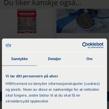
Du liker kanskje også…
Fugesand Veksthemmende 20 kg
Subbus 0/8 1000 kg
kr
220
/pr stk
kr
1098
/pr sekk
Samtykke
Detaljer
Om
Vi tar ditt personvern på alvor
HMHcement.no benytter informasjonskapsler (cookies)
og pixels. Noen av disse er nødvendige for at nettsiden
skal fungere, andre bidrar til at du skal få en
KJØP
KJØP
skreddersydd opplevelse