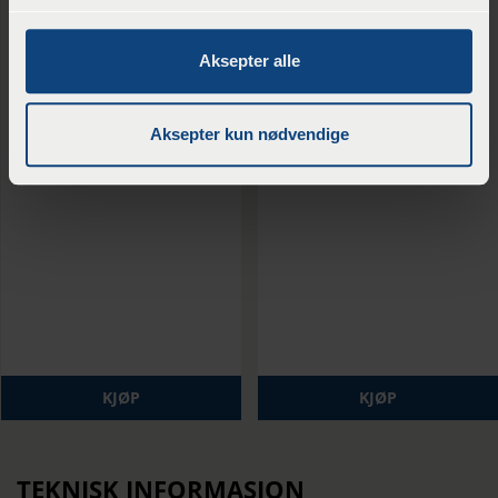
Aksepter alle
Aksepter kun nødvendige
Fiberduk Netex Home2 x 25 m
Fiberduk Netex Home 1×20 m
kr
1659
/Stk
kr
462
/rull
KJØP
KJØP
TEKNISK INFORMASJON