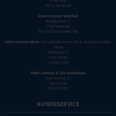
0250 Oslo
Tlf 22 94 40 50
HmH Cement Vestfold
Brattbakken 2
3128 Nøtterøy
Tlf 47473344-47480108
HMH Cement Moss
- er ledende innen flis & murerprodukter
i Moss
Midtveien 5
1526 MOSS
Tlf 69277010
HMH Cement & Flis Kalbakken
Stanseveien 31
0976 Oslo
Tlf 97775731
KUNDESERVICE