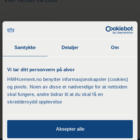
Elvestein/kulestein er et flott natur produkt som
passer fint i samspill med belegningsstein.
Brukes til avslutninger mot vegger/kanter eller
Samtykke
Detaljer
Om
som fyll masse i skråninger. Fiber/ugress duk bør
benyttes i underlag.
Vi tar ditt personvern på alvor
Har et flott fargespill og er i varierte størrelser i
fra 60 mm – 120 mm tykkelse.
HMHcement.no benytter informasjonskapsler (cookies)
og pixels. Noen av disse er nødvendige for at nettsiden
skal fungere, andre bidrar til at du skal få en
TEKNISK INFORMASJON
skreddersydd opplevelse
Fraksjon: 60 – 120 mm
Aksepter alle
Vekt: 1000 kg.