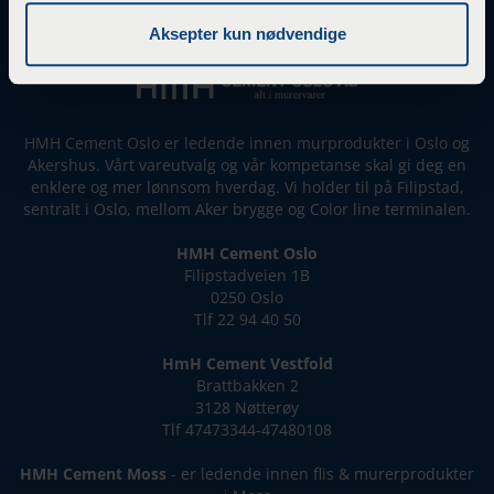
Aksepter kun nødvendige
HMH Cement Oslo er ledende innen murprodukter i Oslo og
Akershus. Vårt vareutvalg og vår kompetanse skal gi deg en
enklere og mer lønnsom hverdag. Vi holder til på Filipstad,
sentralt i Oslo, mellom Aker brygge og Color line terminalen.
HMH Cement Oslo
Filipstadveien 1B
0250 Oslo
Tlf 22 94 40 50
HmH Cement Vestfold
Brattbakken 2
3128 Nøtterøy
Tlf 47473344-47480108
HMH Cement Moss
- er ledende innen flis & murerprodukter