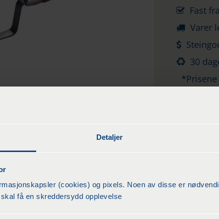
Fast fr
Varer l
Steingo
30 dage
*Prisene
eller hent
Detaljer
or
asjonskapsler (cookies) og pixels. Noen av disse er nødvendige
du skal få en skreddersydd opplevelse