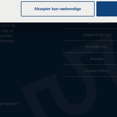
KUNDESERVIC
Aksepter kun nødvendige
Min konto
 Oslo og
i deg en
Salgsbetingelser
lipstad,
erminalen.
Kontakt oss
Ansatte
Cookie Policy
produkter i