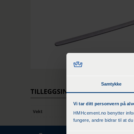
Samtykke
TILLEGGSINFORMASJON
Vi tar ditt personvern på alv
Vekt
1 kg
HMHcement.no benytter inform
fungere, andre bidrar til at 