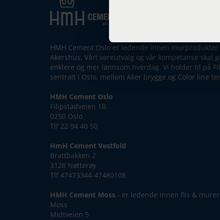
HMH Cement Oslo er ledende innen murprodukter i
Akershus. Vårt vareutvalg og vår kompetanse skal g
enklere og mer lønnsom hverdag. Vi holder til på Fi
sentralt i Oslo, mellom Aker brygge og Color line t
HMH Cement Oslo
Filipstadveien 1B
0250 Oslo
Tlf 22 94 40 50
HmH Cement Vestfold
Brattbakken 2
3128 Nøtterøy
Tlf 47473344-47480108
HMH Cement Moss
- er ledende innen flis & murer
Moss
Midtveien 5