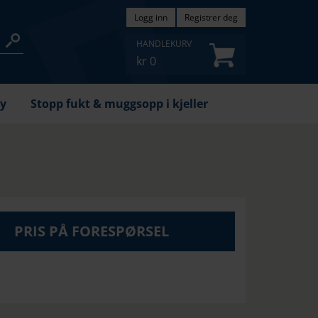
Logg inn
Registrer deg
HANDLEKURV
kr
0
øy
Stopp fukt & muggsopp i kjeller
PRIS PÅ FORESPØRSEL