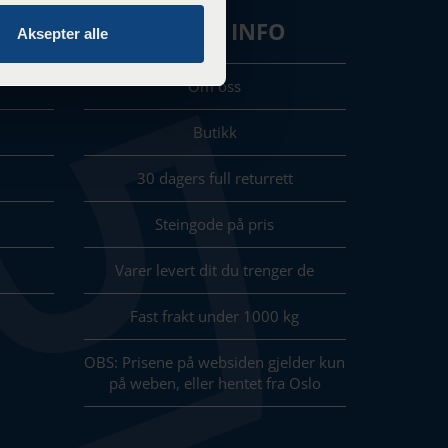
E
NYTTIG INFO
Aksepter alle
Om oss
Butikk
30 dagers full returrett
Steingode på pris
Varer levert dit du trenger de
Fast frakt under 1000 kg
OBS: Prisene på websiden gjelder kun
på weben, eller hentet fra Oslo