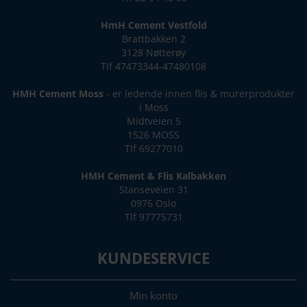
HmH Cement Vestfold
Brattbakken 2
3128 Nøtterøy
Tlf 47473344-47480108
HMH Cement Moss
- er ledende innen flis & murerprodukter
i Moss
Midtveien 5
1526 MOSS
Tlf 69277010
HMH Cement & Flis Kalbakken
Stanseveien 31
0976 Oslo
Tlf 97775731
KUNDESERVICE
Min konto