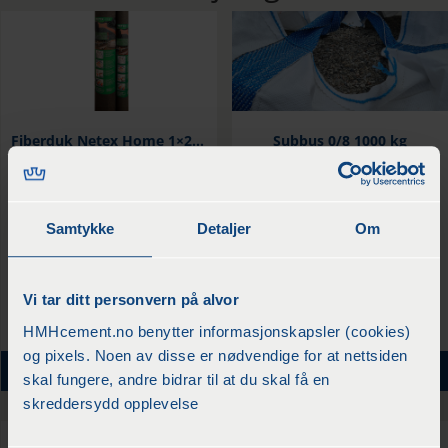
Fiberduk Netex Home 1×20 m
Subbus 0/8 1000 kg
kr
462
/rull
kr
1098
/pr sekk
Samtykke
Detaljer
Om
Vi tar ditt personvern på alvor
HMHcement.no benytter informasjonskapsler (cookies)
og pixels. Noen av disse er nødvendige for at nettsiden
KJØP
KJØP
skal fungere, andre bidrar til at du skal få en
skreddersydd opplevelse