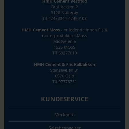
HmH Cement Vestfold
Brattbakken 2
3128 Nøtterøy
Tlf 47473344-47480108
HMH Cement Moss
- er ledende innen flis &
murerprodukter i Moss
Midtveien 5
1526 MOSS
Tlf 69277010
HMH Cement & Flis Kalbakken
Stanseveien 31
0976 Oslo
Tlf 97775731
KUNDESERVICE
Min konto
Salgsbetingelser