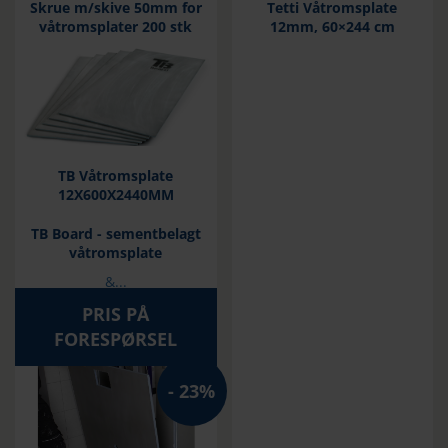
Skrue m/skive 50mm for
Tetti Våtromsplate
våtromsplater 200 stk
12mm, 60×244 cm
TB Våtromsplate
12X600X2440MM
TB Board - sementbelagt
våtromsplate
&...
PRIS PÅ
FORESPØRSEL
23%