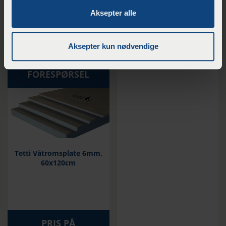
50mm, 60x244cm
Aksepter alle
Aksepter kun nødvendige
PRIS PÅ
FORESPØRSEL
Tetti Våtromsplate 6mm,
60x120cm
PRIS PÅ