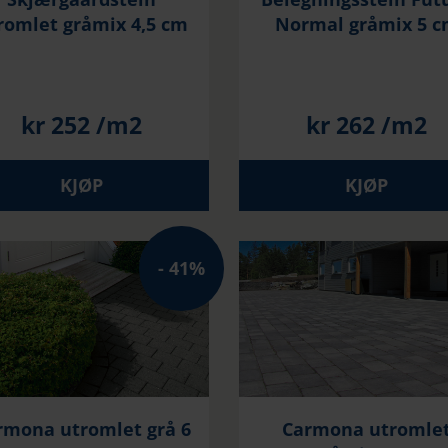
romlet gråmix 4,5 cm
Normal gråmix 5 
kr
252
/m2
kr
262
/m2
KJØP
KJØP
41%
rmona utromlet grå 6
Carmona utromle