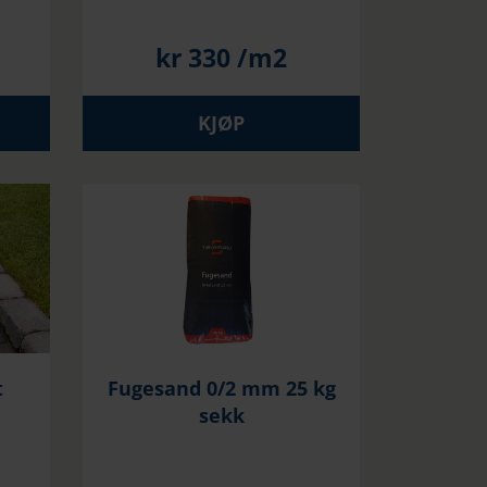
kr
330
/m2
KJØP
t
Fugesand 0/2 mm 25 kg
sekk