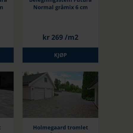
cm
Normal gråmix 6 cm
kr
269
/m2
KJØP
t
Holmegaard tromlet