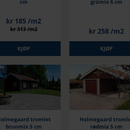
cm
gråmix 6 cm
kr
185
/m2
kr
313
/m2
kr
258
/m2
KJØP
KJØP
olmegaard tromlet
Holmegaard troml
brunmix 5 cm
rødmix 5 cm