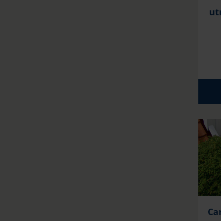
ut
Ca