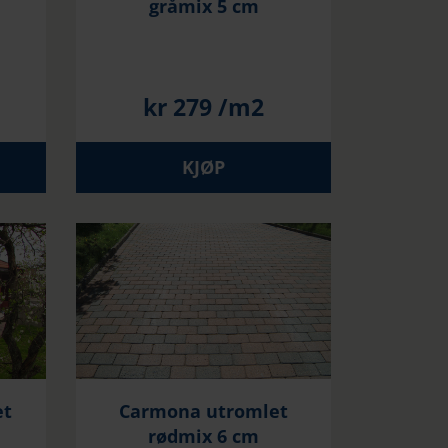
gråmix 5 cm
kr
279
/m2
KJØP
et
Carmona utromlet
rødmix 6 cm