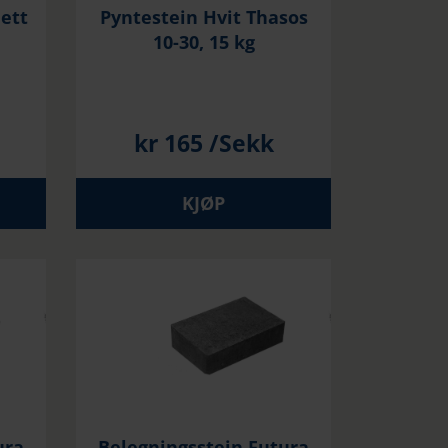
nett
Pyntestein Hvit Thasos
10-30, 15 kg
kr
165
/Sekk
KJØP
ura
Belegningsstein Futura