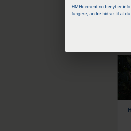
HMHcement.no benytter inform
fungere, andre bidrar til at 
H