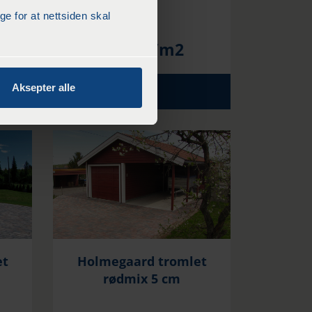
 for at nettsiden skal
kr
299
/m2
Aksepter alle
KJØP
et
Holmegaard tromlet
rødmix 5 cm