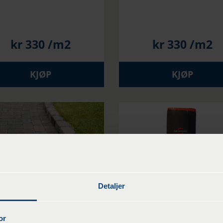
kr
330
/m2
kr
330
/m2
KJØP
KJØP
Detaljer
Carmona utromlet
Fugesand 0/2 mm 25
brunmix 6 cm
sekk
or