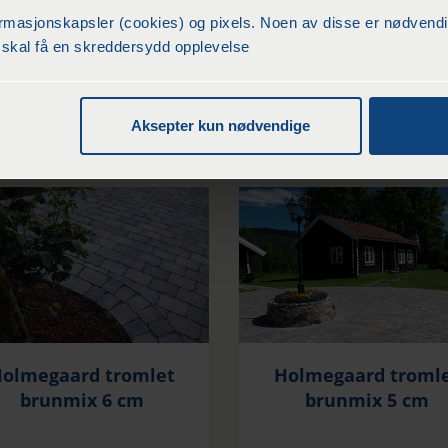
asjonskapsler (cookies) og pixels. Noen av disse er nødvendige
du skal få en skreddersydd opplevelse
kr
330
/m2
kr
125
/Sekk
Aksepter kun nødvendige
KJØP
KJØP
olmegaard tromlet
Holmegaard troml
brunmix 6 cm
brunmix 5 cm