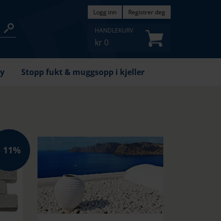
Logg inn
Registrer deg
HANDLEKURV
kr
0
øy
Stopp fukt & muggsopp i kjeller
11%