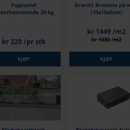
Fugesand
Granitt Brostein på 
eksthemmende 20 kg
(10x10x5cm)
kr
1449
/m2
kr
1630
/m2
kr
220
/pr stk
KJØP
KJØP
Skjærgaardstein
Belegningsstein Fut