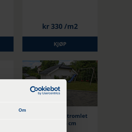
kr
330
/m2
KJØP
Om
 kg
Holmegaard tromlet
gråmix 6 cm