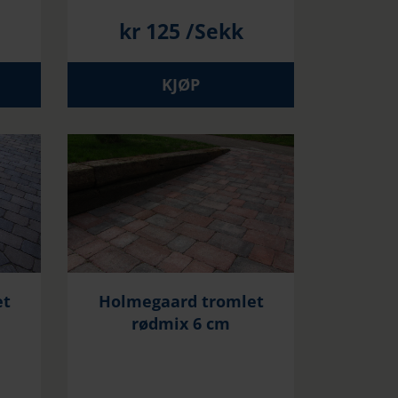
kr
125
/Sekk
KJØP
et
Holmegaard tromlet
rødmix 6 cm