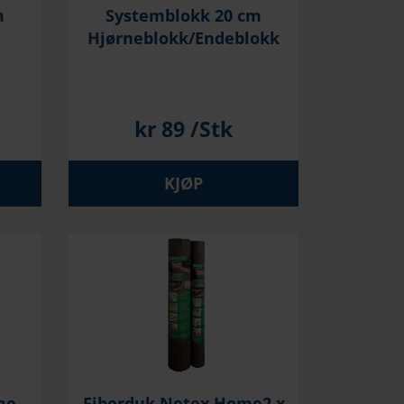
m
Systemblokk 20 cm
Hjørneblokk/Endeblokk
kr
89
/Stk
KJØP
me
Fiberduk Netex Home2 x