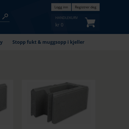
Logg inn
Registrer deg
HANDLEKURV
kr
0
øy
Stopp fukt & muggsopp i kjeller