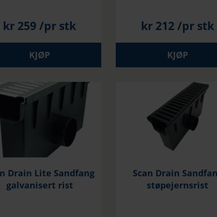
kr
259
/pr stk
kr
212
/pr stk
KJØP
KJØP
n Drain Lite Sandfang
Scan Drain Sandfa
galvanisert rist
støpejernsrist