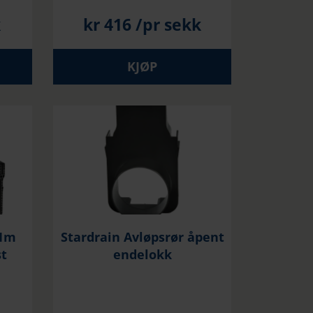
k
kr
416
/pr sekk
KJØP
 1m
Stardrain Avløpsrør åpent
t
endelokk