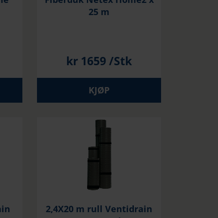
25 m
kr
1659
/Stk
KJØP
ain
2,4X20 m rull Ventidrain