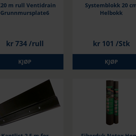
20 m rull Ventidrain
Systemblokk 20 c
Grunnmursplate6
Helbokk
kr
734
/rull
kr
101
/Stk
KJØP
KJØP
Kantlist 2,5 m for
Fiberduk Netex Ho