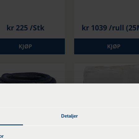
kr
225
/Stk
kr
1039
/rull (25
KJØP
KJØP
Detaljer
nsrør 83/100 Tett 25 M
B-30 1000 kg PRO-m
or