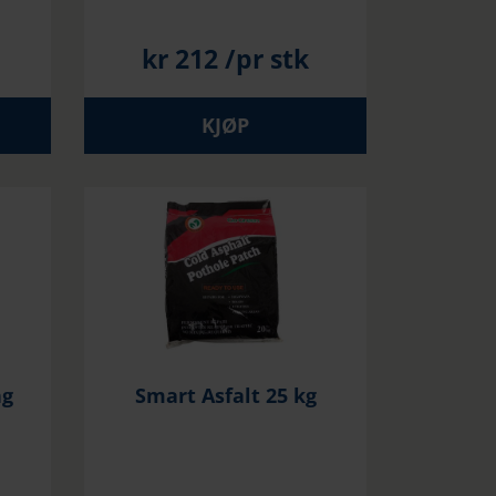
kr
212
/pr stk
KJØP
ng
Smart Asfalt 25 kg