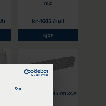
m2)
M)
kr
4606
/rull
KJØP
Om
ix
Granitt kantstein 7x15x50