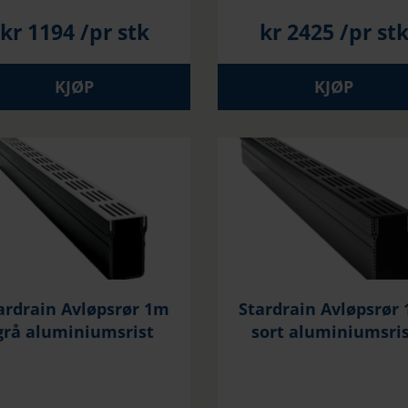
kr
1194
/pr stk
kr
2425
/pr st
KJØP
KJØP
ardrain Avløpsrør 1m
Stardrain Avløpsrør
grå aluminiumsrist
sort aluminiumsris