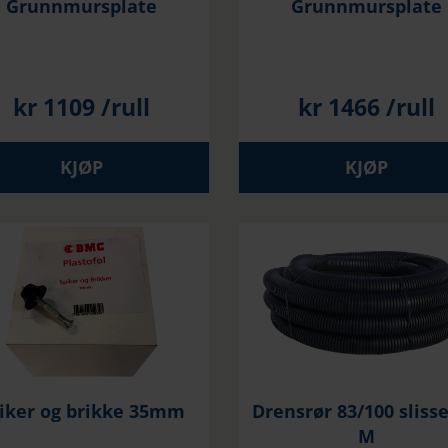
Grunnmursplate
Grunnmursplate
kr
1109
/rull
kr
1466
/rull
KJØP
KJØP
iker og brikke 35mm
Drensrør 83/100 slisse
M