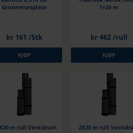
Grunnmursplate
1×20 m
kr
161
/Stk
kr
462
/rull
KJØP
KJØP
X20 m rull Ventidrain
2X20 m rull Ventidr