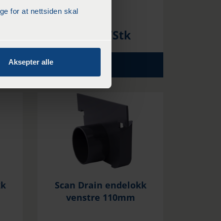
 for at nettsiden skal
kr
109
/Stk
Aksepter alle
KJØP
kk
Scan Drain endelokk
venstre 110mm