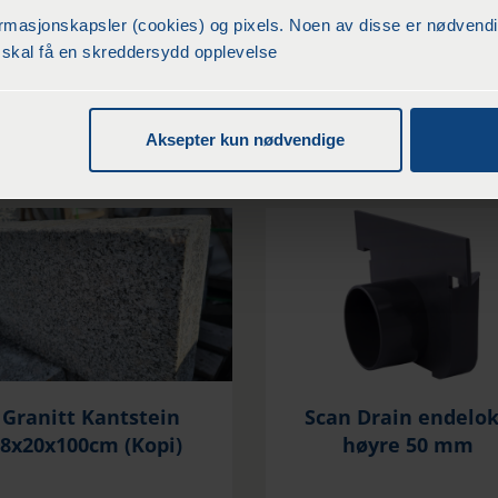
asjonskapsler (cookies) og pixels. Noen av disse er nødvendige
du skal få en skreddersydd opplevelse
r
1039
/rull (25M)
kr
3986
/Stk
Aksepter kun nødvendige
KJØP
KJØP
Granitt Kantstein
Scan Drain endelo
8x20x100cm (Kopi)
høyre 50 mm