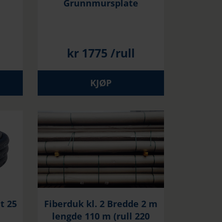
Grunnmursplate
kr
1775
/rull
KJØP
t 25
Fiberduk kl. 2 Bredde 2 m
lengde 110 m (rull 220