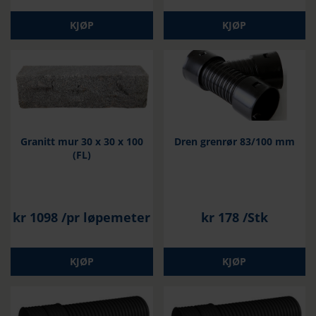
KJØP
KJØP
Granitt mur 30 x 30 x 100
Dren grenrør 83/100 mm
(FL)
kr
1098
/pr løpemeter
kr
178
/Stk
KJØP
KJØP