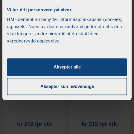
m2)
Vi tar ditt personvern på alvor
HMHcement.no benytter informasjonskapsler (cookies)
kr
11515
/rull
kr
176
/Stk
og pixels. Noen av disse er nødvendige for at nettsiden
skal fungere, andre bidrar til at du skal få en
skreddersydd opplevelse
KJØP
KJØP
Aksepter alle
Aksepter kun nødvendige
Scan Drain endelokk
Scan Drain endelokk
høyre 50 mm
venstre 110mm
kr
212
/pr stk
kr
212
/pr stk