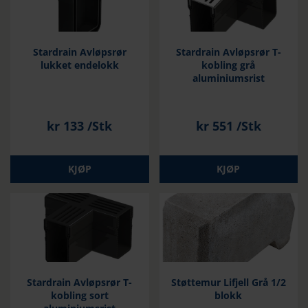
Stardrain Avløpsrør
Stardrain Avløpsrør T-
lukket endelokk
kobling grå
aluminiumsrist
kr
133
/Stk
kr
551
/Stk
KJØP
KJØP
Stardrain Avløpsrør T-
Støttemur Lifjell Grå 1/2
kobling sort
blokk