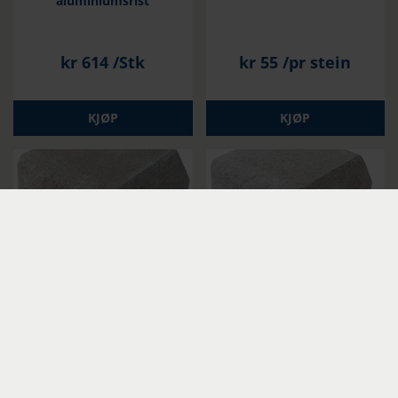
aluminiumsrist
kr
614
/Stk
kr
55
/pr stein
KJØP
KJØP
Støttemur Lifjell Grå Bue
Støttemur Lifjell Grå
Helblokk
kr
55
/pr stein
kr
65
/pr stein