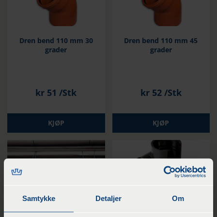
Dren bend 110 mm 30
Dren bend 110 mm 45
grader
grader
kr
51
/Stk
kr
52
/Stk
KJØP
KJØP
Samtykke
Detaljer
Om
Fiberduk kl. 2 bredde 5 m
Dren sadelgren 83/100-50
lengde 110 m (rull 550
mm