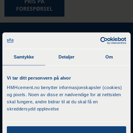
PRIS PÅ
FORESPØRSEL
Samtykke
Detaljer
Om
HMH Cement Oslo er ledende innen murprodukter i Oslo og
Akershus. Vårt vareutvalg og vår kompetanse skal gi deg en
enklere og mer lønnsom hverdag. Vi holder til på Filipstad,
Vi tar ditt personvern på alvor
sentralt i Oslo, mellom Aker brygge og Color line terminalen.
HMHcement.no benytter informasjonskapsler (cookies)
HMH Cement Oslo
og pixels. Noen av disse er nødvendige for at nettsiden
Filipstadveien 1B
skal fungere, andre bidrar til at du skal få en
0250 Oslo
skreddersydd opplevelse
Tlf 22 94 40 50
HmH Cement Vestfold
Brattbakken 2