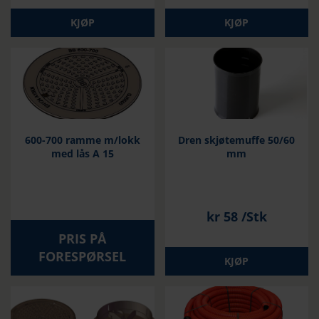
KJØP
KJØP
600-700 ramme m/lokk
Dren skjøtemuffe 50/60
med lås A 15
mm
kr
58
/Stk
PRIS PÅ
FORESPØRSEL
KJØP