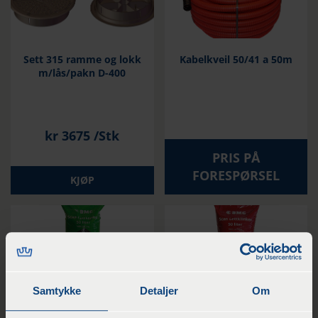
Sett 315 ramme og lokk
Kabelkveil 50/41 a 50m
m/lås/pakn D-400
kr
3675
/Stk
PRIS PÅ
FORESPØRSEL
KJØP
Samtykke
Detaljer
Om
Løs lettklinker sekk50
Løs lettklinker sekk50
Liter 4 -10 mm
Liter 10 – 20 mm