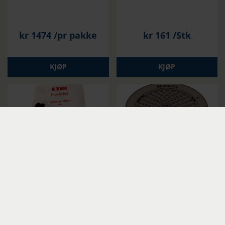
kr
1474
/pr pakke
kr
161
/Stk
KJØP
KJØP
Spiker og brikke 35mm
600-700 ramme m/lokk
med lås A 15
kr
225
/Stk
PRIS PÅ