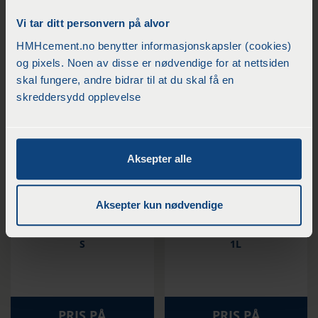
Vi tar ditt personvern på alvor
HMHcement.no benytter informasjonskapsler (cookies)
kr
273
/Stk
kr
249
/Stk
og pixels. Noen av disse er nødvendige for at nettsiden
skal fungere, andre bidrar til at du skal få en
skreddersydd opplevelse
KJØP
KJØP
Aksepter alle
Aksepter kun nødvendige
Lati STONETECH EPOXY
Lati STONETECH HEAVY
GROUT HAZE & COATING
DUTY EXTERIOR SEALER
S
1L
PRIS PÅ
PRIS PÅ