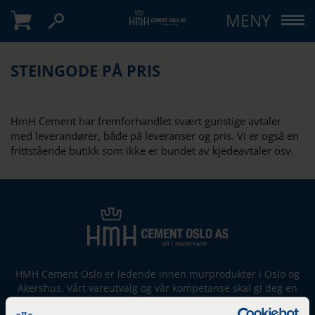
MENY
STEINGODE PÅ PRIS
HmH Cement har fremforhandlet svært gunstige avtaler
med leverandører, både på leveranser og pris. Vi er også en
frittstående butikk som ikke er bundet av kjedeavtaler osv.
HMH Cement Oslo er ledende innen murprodukter i Oslo og
Akershus. Vårt vareutvalg og vår kompetanse skal gi deg en
enklere og mer lønnsom hverdag. Vi holder til på Filipstad,