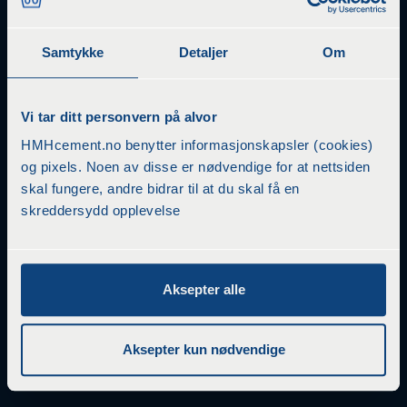
sentralt i Oslo, mellom Aker brygge og Color line terminalen.
HMH Cement Oslo
Samtykke
Detaljer
Om
Filipstadveien 1B
0250 Oslo
Tlf 22 94 40 50
Vi tar ditt personvern på alvor
HmH Cement Vestfold
HMHcement.no benytter informasjonskapsler (cookies)
Brattbakken 2
3128 Nøtterøy
og pixels. Noen av disse er nødvendige for at nettsiden
Tlf 47473344-47480108
skal fungere, andre bidrar til at du skal få en
skreddersydd opplevelse
HMH Cement Moss
- er ledende innen flis & murerprodukter
i Moss
Midtveien 5
1526 MOSS
Aksepter alle
Tlf 69277010
HMH Cement & Flis Kalbakken
Stanseveien 31
Aksepter kun nødvendige
0976 Oslo
Tlf 97775731