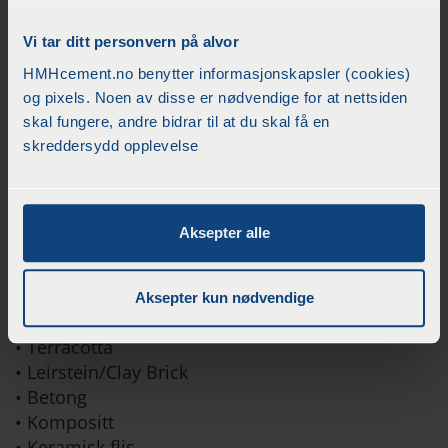
• Daglig rengjøringsmiddel – renser hverdagens
søl
Vi tar ditt personvern på alvor
• Skånsom, pH-nøytral formel – renser forsiktig
HMHcement.no benytter informasjonskapsler (cookies)
uten å skade
og pixels. Noen av disse er nødvendige for at nettsiden
naturstein, fliser eller fugemasse
skal fungere, andre bidrar til at du skal få en
• Etterlater en ren, behagelig lavendel duft
skreddersydd opplevelse
• Konsentrert formel kan fortynnes for hyppig
rengjøring eller brukes rent til dyp rengjøring
Underlagsguide
Aksepter alle
• Granitt
• Marmor
• Kalkstein
Aksepter kun nødvendige
• Skifer
• Terracotta
• Leirstein/Clay Brick
• Betong
• Kompositt
• Keramisk flis